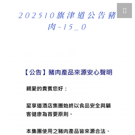
202510旗津道公告豬
肉-15_0