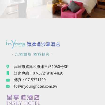
．以道載旅 道道精彩．
高雄市旗津区旗津三路1050号3F
訂房專線：07-5721818 #820
傳真：07-5721199
fo@inyounghotel.com.tw