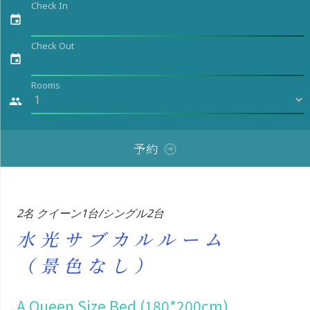
Check In
event
Check Out
event
Rooms
people
予約
2名 クイーン1台/シングル2台
水光サブカルルーム
（景色なし）
A Queen Size Bed (180*200cm)