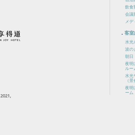
飲食
会議
メデ
客室
水光
波の
朝日
夜明
ルー
水光
（景
夜明
ーム
021,