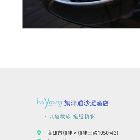
．以道載旅 道道精彩．
高雄市旗津区旗津三路1050号3F