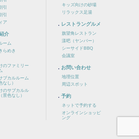
キッズ向けの砂場
割引
リラックス足湯
割引
ィア
レストラングルメ
旗望角レストラン
紹介
漾吧（ヤンバー）
ルーム
シーサイドBBQ
きらめき
会議室
けのファミリー
お問い合わせ
ム
地理位置
サブカルルーム
色なし）
周辺スポット
けのサブカルル
（景色なし）
予約
ネットで予約する
オンラインショッピ
ング