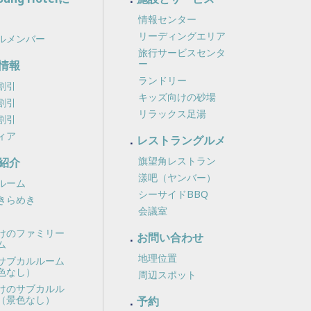
情報センター
リーディングエリア
ルメンバー
旅行サービスセンタ
ー
情報
ランドリー
割引
キッズ向けの砂場
割引
リラックス足湯
割引
ィア
レストラングルメ
旗望角レストラン
紹介
漾吧（ヤンバー）
ルーム
シーサイドBBQ
きらめき
会議室
けのファミリー
お問い合わせ
ム
地理位置
サブカルルーム
色なし）
周辺スポット
けのサブカルル
（景色なし）
予約