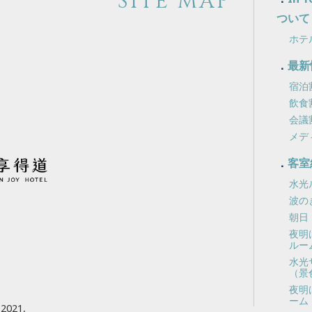
SITE MAP
ついて
ホテ
最新
宿泊
飲食
会議
メデ
客室
水光
波の
朝日
夜明
ルー
水光
（景
夜明
ーム
021,