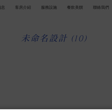
消息
客房介紹
服務設施
餐飲美饌
聯絡我們
未命名設計 (10)