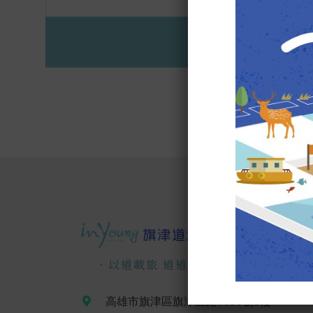
．以道載旅 道道精彩．
高雄市旗津區旗津三路1050號3樓