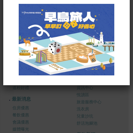
SITE MAP
關於我們
服務設施
道粉好禮
資訊中心
悅讀區
最新消息
旅遊服務中心
住房優惠
洗衣房
餐飲優惠
兒童沙坑
會議優惠
舒活泡腳池
媒體曝光