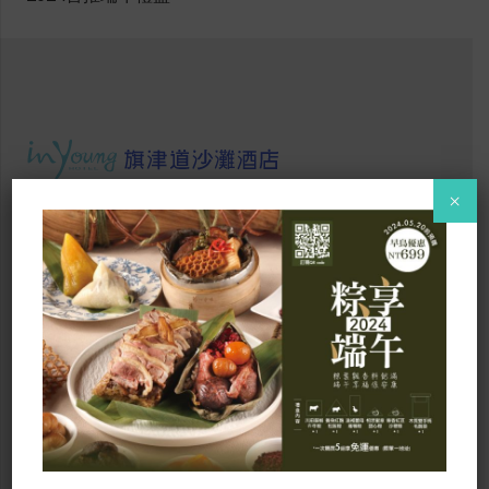
×
．以道載旅 道道精彩．
高雄市旗津區旗津三路1050號3樓
訂房專線：07-5721818 #820
傳真：07-5721199
fo@inyounghotel.com.tw