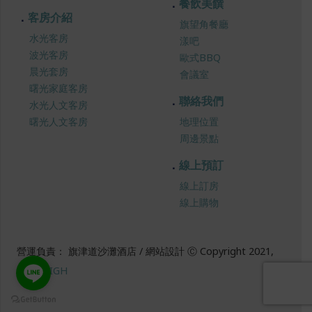
餐飲美饌
客房介紹
旗望角餐廳
水光客房
漾吧
波光客房
歐式BBQ
晨光套房
會議室
曙光家庭客房
聯絡我們
水光人文客房
曙光人文客房
地理位置
周邊景點
線上預訂
線上訂房
線上購物
營運負責： 旗津道沙灘酒店 / 網站設計 Ⓒ Copyright 2021,
SUREHIGH