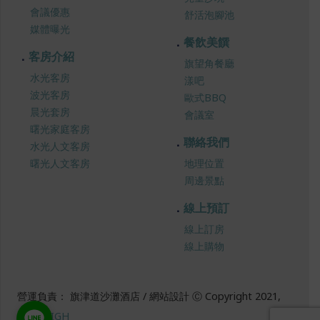
會議優惠
舒活泡腳池
媒體曝光
餐飲美饌
客房介紹
旗望角餐廳
水光客房
漾吧
波光客房
歐式BBQ
晨光套房
會議室
曙光家庭客房
聯絡我們
水光人文客房
曙光人文客房
地理位置
周邊景點
線上預訂
線上訂房
線上購物
營運負責： 旗津道沙灘酒店 / 網站設計 Ⓒ Copyright 2021,
SUREHIGH