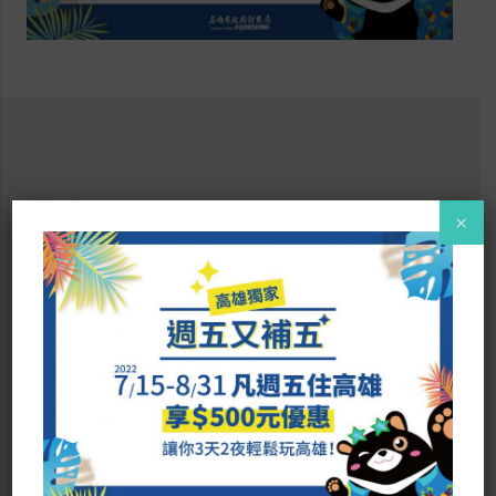
×
．以道載旅 道道精彩．
高雄市旗津區旗津三路1050號3樓
訂房專線：07-5721818 #820
傳真：07-5721199
fo@inyounghotel.com.tw