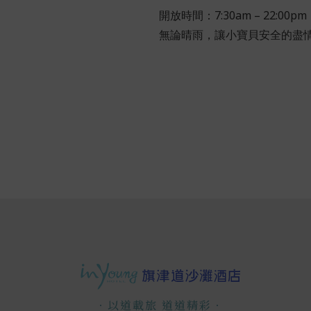
開放時間：7:30am – 22:00pm
無論晴雨，讓小寶貝安全的盡
．以道載旅 道道精彩．