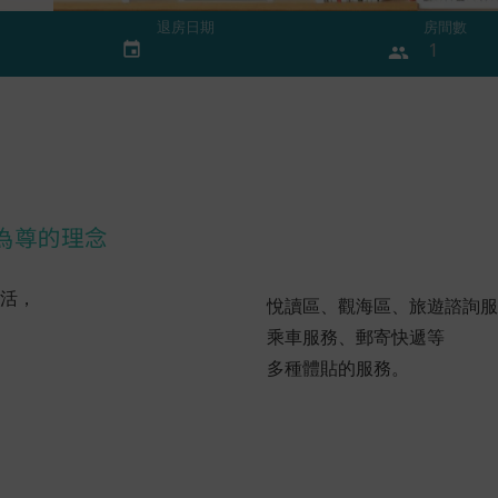
退房日期
房間數
event
people
為尊的理念
生活，
悅讀區、觀海區、旅遊諮詢
乘車服務、郵寄快遞等
、
多種體貼的服務。