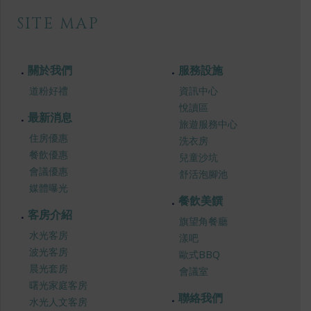
SITE MAP
關於我們
服務設施
道粉好禮
資訊中心
悅讀區
最新消息
旅遊服務中心
住房優惠
洗衣房
餐飲優惠
兒童沙坑
會議優惠
舒活泡腳池
媒體曝光
餐飲美饌
客房介紹
旗望角餐廳
水光客房
漾吧
波光客房
歐式BBQ
晨光套房
會議室
曙光家庭客房
聯絡我們
水光人文客房