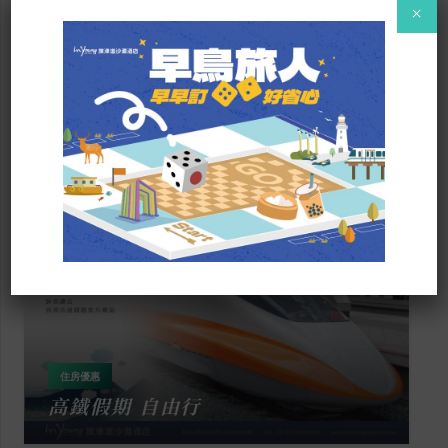
×
住房優惠
島內唯一摩西分海 天天出發，體驗
奇蹟時刻！
住房優惠
高鐵假期 自由行