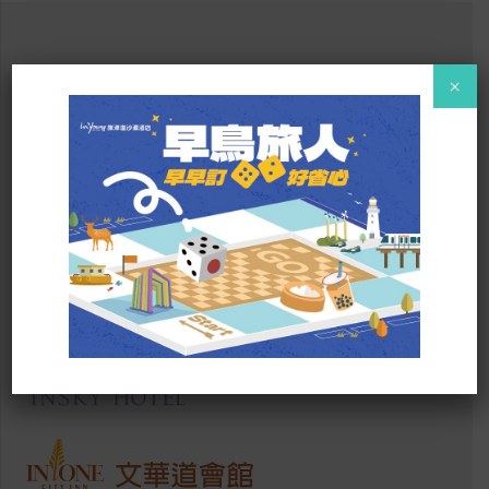
×
．以道載旅 道道精彩．
高雄市旗津區旗津三路1050號3樓
訂房專線：07-5721818 #820
傳真：07-5721199
fo@inyounghotel.com.tw