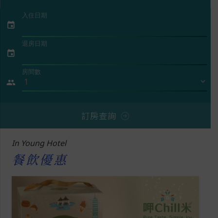
入住日期
event
退房日期
event
房間數
people
訂房查詢
In Young Hotel
餐飲優惠