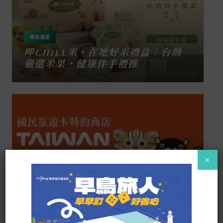
餐飲優惠
呷chill米・在地好米禮盒｜台灣
嚴選米果・健康伴手禮推
×
住房優惠
餐飲優惠
旗津道沙灘酒店｜國民旅遊卡特約商
店・度假住宿適用