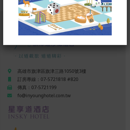
．以道載旅 道道精彩．
高雄市旗津區旗津三路1050號3樓
訂房專線：07-5721818 #820
傳真：07-5721199
fo@inyounghotel.com.tw