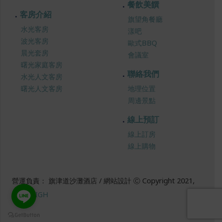
餐飲美饌
客房介紹
旗望角餐廳
水光客房
漾吧
波光客房
歐式BBQ
晨光套房
會議室
曙光家庭客房
聯絡我們
水光人文客房
曙光人文客房
地理位置
周邊景點
線上預訂
線上訂房
線上購物
營運負責： 旗津道沙灘酒店 / 網站設計 Ⓒ Copyright 2021,
SUREHIGH