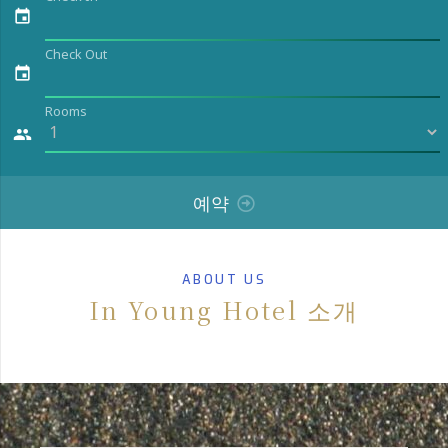
event
Check Out
event
Rooms
people
예약
ABOUT US
In Young Hotel 소개