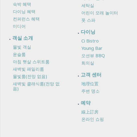
숙박 혜택
세탁실
다이닝 혜택
어린이 모래 놀이터
컨퍼런스 혜택
풋 스파
미디어
다이닝
객실 소개
Ci Bistro
물빛 객실
Young Bar
윤슬룸
오션뷰 BBQ
아침 햇살 스위트룸
회의실
새벽빛 패밀리룸
고객 센터
물빛룸(전망 없음)
새벽빛 클래식룸(전망 없
地理位置
음)
주변 명소
예약
線上訂房
온라인 쇼핑