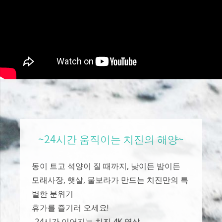
~24시간 움직이는 치진의 해양~
동이 트고 석양이 질 때까지, 낮이든 밤이든
모래사장, 햇살, 물보라가 만드는 치진만의 특
별한 분위기
휴가를 즐기러 오세요!
-24시간 이어지는 치진 4K 영상-