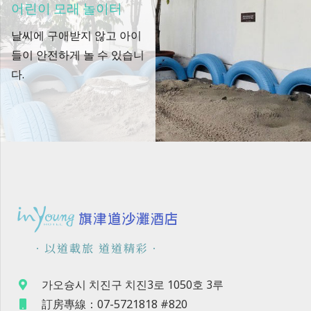
세탁실
세탁기, 건조기가 갖추어져
있으니 옷 걱정 없이 해변에
서 마음껏 즐겨 …
．以道載旅 道道精彩．
가오슝시 치진구 치진3로 1050호 3루
訂房專線：07-5721818 #820