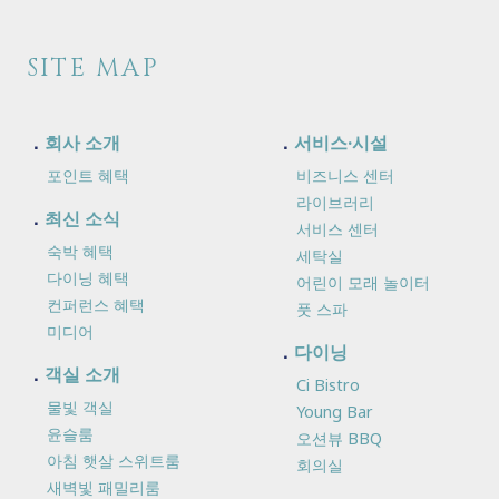
SITE MAP
회사 소개
서비스·시설
포인트 혜택
비즈니스 센터
라이브러리
최신 소식
서비스 센터
숙박 혜택
세탁실
다이닝 혜택
어린이 모래 놀이터
컨퍼런스 혜택
풋 스파
미디어
다이닝
객실 소개
Ci Bistro
물빛 객실
Young Bar
윤슬룸
오션뷰 BBQ
아침 햇살 스위트룸
회의실
새벽빛 패밀리룸