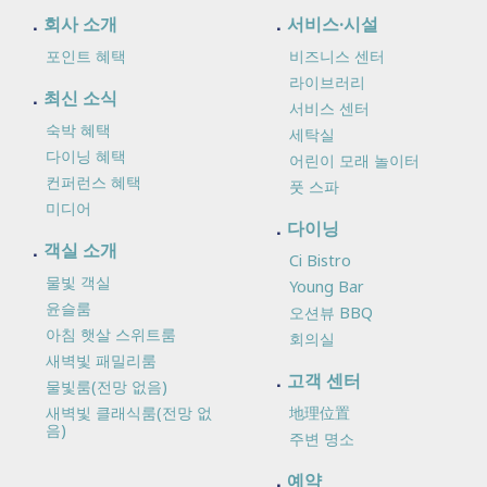
회사 소개
서비스·시설
포인트 혜택
비즈니스 센터
라이브러리
최신 소식
서비스 센터
숙박 혜택
세탁실
다이닝 혜택
어린이 모래 놀이터
컨퍼런스 혜택
풋 스파
미디어
다이닝
객실 소개
Ci Bistro
물빛 객실
Young Bar
윤슬룸
오션뷰 BBQ
아침 햇살 스위트룸
회의실
새벽빛 패밀리룸
고객 센터
물빛룸(전망 없음)
새벽빛 클래식룸(전망 없
地理位置
음)
주변 명소
예약