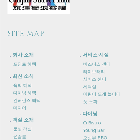
SITE MAP
회사 소개
서비스·시설
포인트 혜택
비즈니스 센터
라이브러리
최신 소식
서비스 센터
숙박 혜택
세탁실
다이닝 혜택
어린이 모래 놀이터
컨퍼런스 혜택
풋 스파
미디어
다이닝
객실 소개
Ci Bistro
물빛 객실
Young Bar
윤슬룸
오션뷰 BBQ