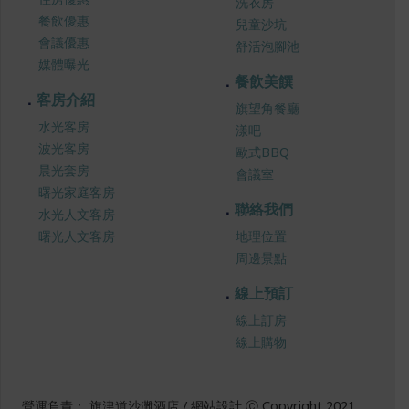
洗衣房
餐飲優惠
兒童沙坑
會議優惠
舒活泡腳池
媒體曝光
餐飲美饌
客房介紹
旗望角餐廳
水光客房
漾吧
波光客房
歐式BBQ
晨光套房
會議室
曙光家庭客房
聯絡我們
水光人文客房
曙光人文客房
地理位置
周邊景點
線上預訂
線上訂房
線上購物
營運負責： 旗津道沙灘酒店 / 網站設計 Ⓒ Copyright 2021,