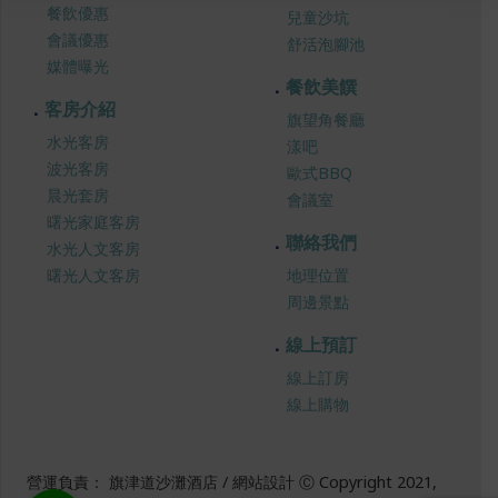
餐飲優惠
兒童沙坑
會議優惠
舒活泡腳池
媒體曝光
餐飲美饌
客房介紹
旗望角餐廳
水光客房
漾吧
波光客房
歐式BBQ
晨光套房
會議室
曙光家庭客房
聯絡我們
水光人文客房
曙光人文客房
地理位置
周邊景點
線上預訂
線上訂房
線上購物
營運負責： 旗津道沙灘酒店 / 網站設計 Ⓒ Copyright 2021,