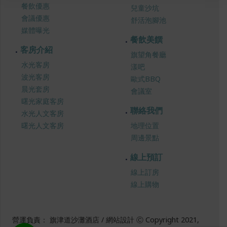
餐飲優惠
兒童沙坑
會議優惠
舒活泡腳池
媒體曝光
餐飲美饌
客房介紹
旗望角餐廳
水光客房
漾吧
波光客房
歐式BBQ
晨光套房
會議室
曙光家庭客房
聯絡我們
水光人文客房
曙光人文客房
地理位置
周邊景點
線上預訂
線上訂房
線上購物
營運負責： 旗津道沙灘酒店 / 網站設計 Ⓒ Copyright 2021,