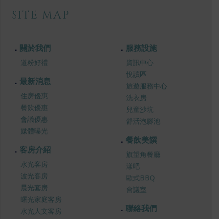
SITE MAP
關於我們
服務設施
道粉好禮
資訊中心
悅讀區
最新消息
旅遊服務中心
住房優惠
洗衣房
餐飲優惠
兒童沙坑
會議優惠
舒活泡腳池
媒體曝光
餐飲美饌
客房介紹
旗望角餐廳
水光客房
漾吧
波光客房
歐式BBQ
晨光套房
會議室
曙光家庭客房
聯絡我們
水光人文客房