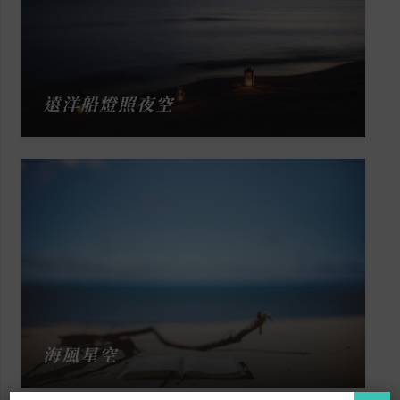
遠洋船燈照夜空
海風星空