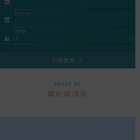
event
退房日期
event
房間數
people
訂房查詢
ABOUT US
關於旗津道