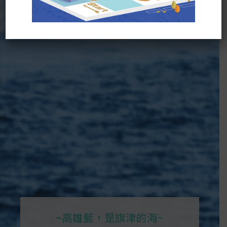
~高雄藍，是旗津的海~