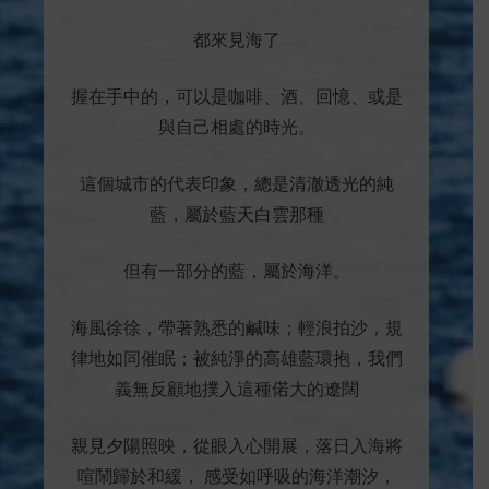
都來見海了
握在手中的，可以是咖啡、酒、回憶、或是
與自己相處的時光。
這個城市的代表印象，總是清澈透光的純
藍，屬於藍天白雲那種
但有一部分的藍，屬於海洋。
海風徐徐，帶著熟悉的鹹味；輕浪拍沙，規
律地如同催眠；被純淨的高雄藍環抱，我們
義無反顧地撲入這種偌大的遼闊
親見夕陽照映，從眼入心開展，落日入海將
喧鬧歸於和緩， 感受如呼吸的海洋潮汐，