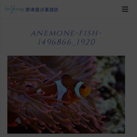
anemone-fish-
1496866_1920