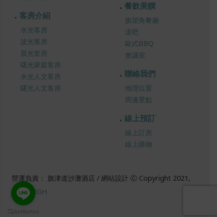
餐飲美饌
客房介紹
旗望角餐廳
水光客房
漾吧
波光客房
歐式BBQ
晨光套房
會議室
曙光家庭客房
聯絡我們
水光人文客房
曙光人文客房
地理位置
周邊景點
線上預訂
線上訂房
線上購物
營運負責： 旗津道沙灘酒店 / 網站設計 Ⓒ Copyright 2021,
SUREHIGH