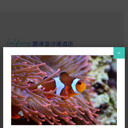
×
．以道載旅 道道精彩．
高雄市旗津區旗津三路1050號3樓
訂房專線：07-5721818 #820
傳真：07-5721199
fo@inyounghotel.com.tw