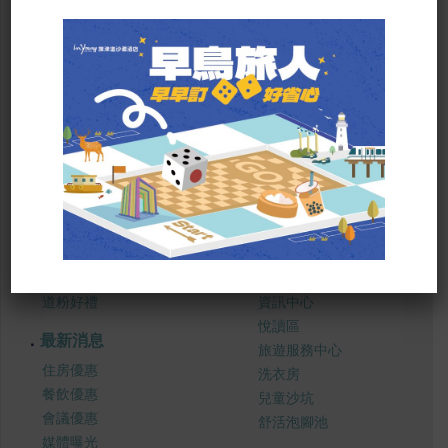
SITE MAP
關於我們
服務設施
道粉好禮
資訊中心
悅讀區
最新消息
旅遊服務中心
住房優惠
洗衣房
餐飲優惠
兒童沙坑
會議優惠
舒活泡腳池
媒體曝光